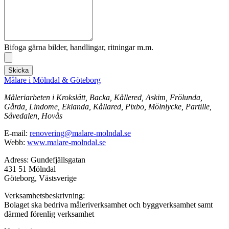
Bifoga gärna bilder, handlingar, ritningar m.m.
Skicka
Målare i Mölndal & Göteborg
Måleriarbeten i Krokslätt, Backa, Kållered, Askim, Frölunda,
Gårda, Lindome, Eklanda, Kållared, Pixbo, Mölnlycke, Partille,
Sävedalen, Hovås
E-mail:
renovering@malare-molndal.se
Webb:
www.malare-molndal.se
Adress: Gundefjällsgatan
431 51 Mölndal
Göteborg, Västsverige
Verksamhetsbeskrivning:
Bolaget ska bedriva måleriverksamhet och byggverksamhet samt
därmed förenlig verksamhet