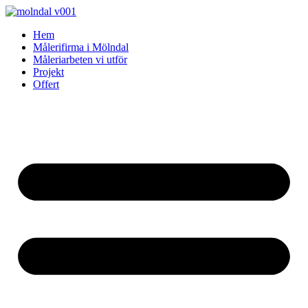
Skip
to
Hem
content
Målerifirma i Mölndal
Måleriarbeten vi utför
Projekt
Offert