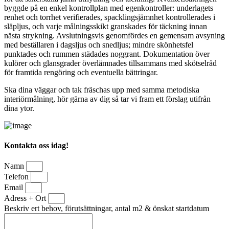
byggde på en enkel kontrollplan med egenkontroller: underlagets
renhet och torrhet verifierades, spacklingsjämnhet kontrollerades i
släpljus, och varje målningsskikt granskades för täckning innan
nästa strykning. Avslutningsvis genomfördes en gemensam avsyning
med beställaren i dagsljus och snedljus; mindre skönhetsfel
punktades och rummen städades noggrant. Dokumentation över
kulörer och glansgrader överlämnades tillsammans med skötselråd
för framtida rengöring och eventuella bättringar.
Ska dina väggar och tak fräschas upp med samma metodiska
interiörmålning, hör gärna av dig så tar vi fram ett förslag utifrån
dina ytor.
Kontakta oss idag!
Namn
Telefon
Email
Adress + Ort
Beskriv ert behov, förutsättningar, antal m2 & önskat startdatum