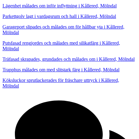
Lägenhet målades om inför inflyttning i Kållered, Mölndal
Parkettgolv lagt i vardagsrum och hall i Kållered, Mölndal
Garageport slipades och målades om för hållbar yta i Kållered,
Mölndal
Putsfasad rengjordes och målades med silikatfärg i Kållered,
Mölndal
Träfasad skrapades, grundades och målades om i Kållered, Mölndal
Trapphus målades om med slitstark färg i Kållered, Mölndal
Köksluckor sprutlackerades för fräschare uttryck i Kållered,
Mölndal