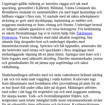
Uppdraget gällde målning av interiöra väggar och tak med
spackling, genomfört i Kållered, Mölndal, Västra Götalands län.
Beställaren önskade en sammanhållen yta med lugnt ljusinsläpp och
hållbara väggar i flera rum. Vi startade med att säkra arbetsplatsen:
täckning av golv med skyddspapp, inplastning av möbler och
noggrann maskering av lister, eluttag och fönster. Underlaget bestod
av tidigare målade gipsskivor och vissa betongytor. För bedömning
av takets förutsättningar tog vi in extern hjälp från
Takläggare
Hedemora
. Ytorna tvättades med mild alkalisk rengöring, löst
sittande färg skrapades bort och underlaget slipades med
dammreducerande utsug. Sprickor och hål öppnades, armerades där
det behövdes med remsa och spacklades i flera omgångar med
mellanliggande slipning till en jämn finish. Springor mot lister och i
hörn fogades med silikonfri akrylfog. Därefter dammtorkades ytorna
och grundmålades för att jämna upp sugförmåga och säkra
vidhäftning.
Slutbehandlingen utfördes med två skikt vattenburen helmatt takfärg
i tak och två skikt matt väggfärg i valda kulörer. Kulörvalet togs
fram tillsammans med beställaren efter provmålning på plats för att
se hur ljuset föll under olika tider på dygnet. Målningen utfördes
med roller i rätt lugg för respektive yta och med noggrann snittning
för skarpa kanter. Tork- och övermålningstider följdes, och
temperatur samt relativ fuktighet hölls inom rekommenderade nivåer
för att säkerställa jämn utflytning och täckning. Kvalitetssäkringen