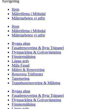
Navigering
Hem
Målerifirma i Mölndal
Måleriarbeten vi utför
Hem
Målerifirma i Mölndal
Måleriarbeten vi utför
Bygga altan
Fasadrenovering & Byta Träpanel
Flytspackling & Golvavjämning
Fönstermålning
Lägga golv
Måla Fasad
Måleri & Renovering
Renovera Träfönster
Tapetsering
Trapphusrenovering & Målning
Bygga altan
Fasadrenovering & Byta Träpanel
Flytspackling & Golvavjämning
Fönstermålning
Lägga golv