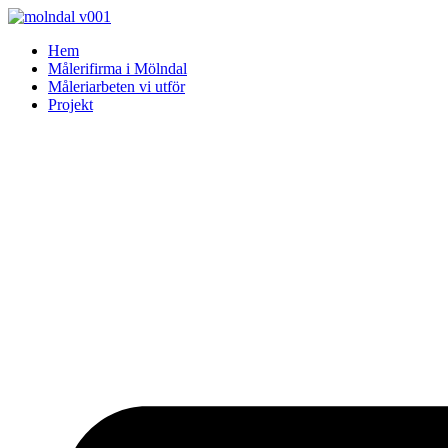
Skip
to
Hem
content
Målerifirma i Mölndal
Måleriarbeten vi utför
Projekt