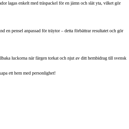
or lagas enkelt med träspackel för en jämn och slät yta, vilket gör
d en pensel anpassad för träytor – detta förbättrar resultatet och gör
llbaka luckorna när färgen torkat och njut av ditt hembidrag till svensk
 skapa ett hem med personlighet!