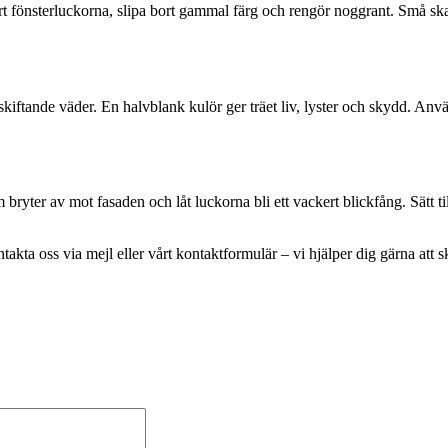
t fönsterluckorna, slipa bort gammal färg och rengör noggrant. Små skad
skiftande väder. En halvblank kulör ger träet liv, lyster och skydd. Använ
bryter av mot fasaden och låt luckorna bli ett vackert blickfång. Sätt ti
ontakta oss via mejl eller vårt kontaktformulär – vi hjälper dig gärna att