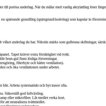
inder till porösa underlag. När du målar med vanlig akrylatfärg löser fär
 en spärrande grundfärg (spärrgrund/isolering) som kapslar in förorening
ch vilket underlag du har. Nikotin märks som gulbruna skiftningar, särski
panel. Tapet kräver extra försiktighet vid tvätt.
blir brun-gul finns lösliga föroreningar.
engöring, filterbyte och bättre ventilation).
den och öka ventilationen under arbetet.
blir. Arbeta systematiskt och byt trasor ofta.
a. Säkerställ god luftväxling.
amp eller mikrofiber. Låt medlet verka kort.
ör att neutralisera tvättmedlet.