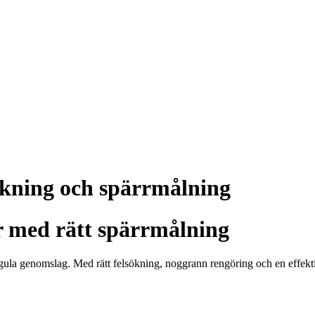
sökning och spärrmålning
r med rätt spärrmålning
er gula genomslag. Med rätt felsökning, noggrann rengöring och en effek