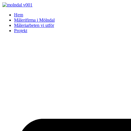
Skip
to
Hem
content
Målerifirma i Mölndal
Måleriarbeten vi utför
Projekt