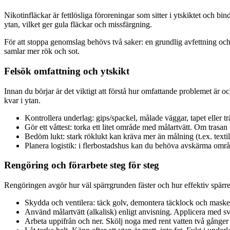
Nikotinfläckar är fettlösliga föroreningar som sitter i ytskiktet och b
ytan, vilket ger gula fläckar och missfärgning.
För att stoppa genomslag behövs två saker: en grundlig avfettning och
samlar mer rök och sot.
Felsök omfattning och ytskikt
Innan du börjar är det viktigt att förstå hur omfattande problemet är o
kvar i ytan.
Kontrollera underlag: gips/spackel, målade väggar, tapet eller trä
Gör ett våttest: torka ett litet område med målartvätt. Om trasan 
Bedöm lukt: stark röklukt kan kräva mer än målning (t.ex. textilr
Planera logistik: i flerbostadshus kan du behöva avskärma områ
Rengöring och förarbete steg för steg
Rengöringen avgör hur väl spärrgrunden fäster och hur effektiv spärren 
Skydda och ventilera: täck golv, demontera täcklock och masker
Använd målartvätt (alkalisk) enligt anvisning. Applicera med sv
Arbeta uppifrån och ner. Skölj noga med rent vatten två gånger f