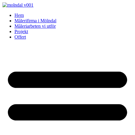
Skip
to
Hem
content
Målerifirma i Mölndal
Måleriarbeten vi utför
Projekt
Offert