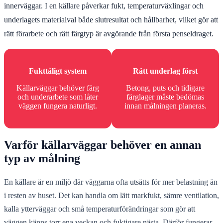
innerväggar. I en källare påverkar fukt, temperaturväxlingar och
underlagets materialval både slutresultat och hållbarhet, vilket gör att
rätt förarbete och rätt färgtyp är avgörande från första penseldraget.
Fukttåligt system
Rätt underlag först
Källarväggar behöver färg
Betong, puts och tidigare
och underarbete som låter
färglager måste bedömas
väggen fungera naturligt.
innan målningen planeras.
Varför källarväggar behöver en annan
typ av målning
En källare är en miljö där väggarna ofta utsätts för mer belastning än
i resten av huset. Det kan handla om lätt markfukt, sämre ventilation,
kalla ytterväggar och små temperaturförändringar som gör att
väggen känns torr ena veckan och fuktigare nästa. Därför fungerar