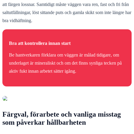
att färgen lossnar. Samtidigt måste väggen vara ren, fast och fri från
saltutfällningar, löst sittande puts och gamla skikt som inte längre har
bra vidhäftning.
Bra att kontrollera innan start
Be hantverkaren förklara om väggen är målad tidigare, om
underlaget är mineraliskt och om det finns synliga tecken på
aktiv fukt innan arbetet sätter igång.
Färgval, förarbete och vanliga misstag
som påverkar hållbarheten