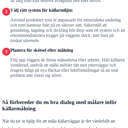
tät färg som kan behöva avlägsnas helt eller delvis.
Välj rätt system för källarmiljön
2
Använd produkter som är anpassade för mineraliska underlag
och som hanterar fukt på ett säkrare sätt. Säkerställ att
grundning, lagning och täckfärg hör ihop som ett system och att
rekommendationen bygger på väggens skick, inte bara på
önskat utseende.
Planera för skötsel efter målning
3
Följ upp väggen de första månaderna efter arbetet. Håll källaren
ventilerad, undvik att ställa möbler tätt mot ytterväggar och
reagera tidigt på nya fläckar eller luktförändringar så att små
problem inte växer sig större.
Så förbereder du en bra dialog med målare inför
källarmålning
När du tar in hjälp för att måla källarväggar är det värdefullt att