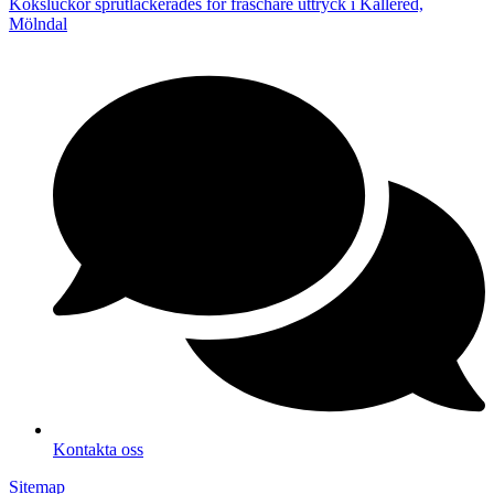
Köksluckor sprutlackerades för fräschare uttryck i Kållered,
Mölndal
Kontakta oss
Sitemap