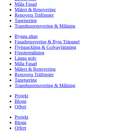
Måla Fasad
Måleri & Renovering
Renovera Träfönster
Tapetsering
Trapphusrenovering & Målning
Bygga altan
Fasadrenovering & Byta Träpanel
Flytspackling & Golvavjämning
Fönstermålning
Lägga golv
Måla Fasad
Måleri & Renovering
Renovera Träfönster
Tapetsering
Trapphusrenovering & Målning
Projekt
Blogg
Offert
Projekt
Blogg
Offert