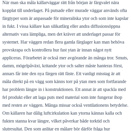
När man ska måla källarväggar rätt från början är färgvalet nära
kopplat till underlaget. På putsade eller murade väggar används ofta
färgtyper som är anpassade för mineraliska ytor och som inte kapslar
in fukt. I vissa källare kan silikatfärg eller andra diffusionsöppna
alternativ vara lämpliga, men det kräver att underlaget passar för
systemet. Har väggen redan flera gamla färglager kan man behöva
provskrapa och kontrollera hur fast ytan är innan något nytt
appliceras. Förarbetet är också mer avgörande än många tror. Smuts,
damm, mögelpåväxt, kritande ytor och salter måste hanteras först,
annars får inte den nya färgen rätt fäste. Ett vanligt misstag är att
måla direkt på en vägg som känns torr på ytan men som fortfarande
har problem längre in i konstruktionen. Ett annat är att spackla med
fel produkt eller att laga puts med material som inte fungerar ihop
med resten av väggen. Många missar också ventilationens betydelse.
Om källaren har dålig luftcirkulation kan ytorna kännas kalla och
fukten stanna kvar längre, vilket påverkar både torktid och
slutresultat. Den som anlitar en målare bör därför fråga hur