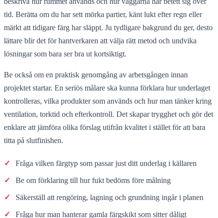
beskriva hur rummet används och hur väggarna har betett sig över
tid. Berätta om du har sett mörka partier, känt lukt efter regn eller
märkt att tidigare färg har släppt. Ju tydligare bakgrund du ger, desto
lättare blir det för hantverkaren att välja rätt metod och undvika
lösningar som bara ser bra ut kortsiktigt.
Be också om en praktisk genomgång av arbetsgången innan
projektet startar. En seriös målare ska kunna förklara hur underlaget
kontrolleras, vilka produkter som används och hur man tänker kring
ventilation, torktid och efterkontroll. Det skapar trygghet och gör det
enklare att jämföra olika förslag utifrån kvalitet i stället för att bara
titta på slutfinishen.
✓
Fråga vilken färgtyp som passar just ditt underlag i källaren
✓
Be om förklaring till hur fukt bedöms före målning
✓
Säkerställ att rengöring, lagning och grundning ingår i planen
✓
Fråga hur man hanterar gamla färgskikt som sitter dåligt