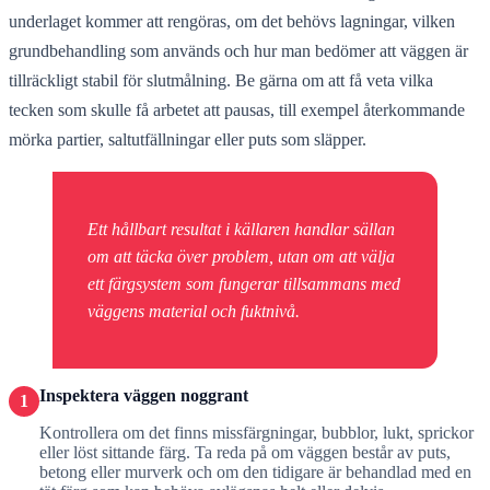
underlaget kommer att rengöras, om det behövs lagningar, vilken
grundbehandling som används och hur man bedömer att väggen är
tillräckligt stabil för slutmålning. Be gärna om att få veta vilka
tecken som skulle få arbetet att pausas, till exempel återkommande
mörka partier, saltutfällningar eller puts som släpper.
Ett hållbart resultat i källaren handlar sällan
om att täcka över problem, utan om att välja
ett färgsystem som fungerar tillsammans med
väggens material och fuktnivå.
Inspektera väggen noggrant
1
Kontrollera om det finns missfärgningar, bubblor, lukt, sprickor
eller löst sittande färg. Ta reda på om väggen består av puts,
betong eller murverk och om den tidigare är behandlad med en