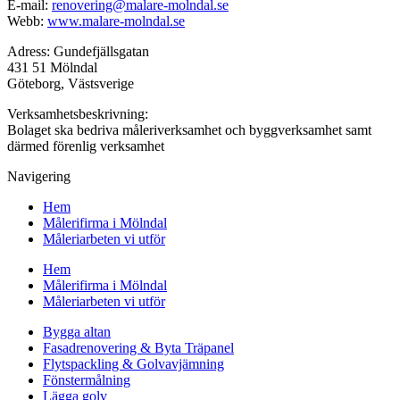
E-mail:
renovering@malare-molndal.se
Webb:
www.malare-molndal.se
Adress: Gundefjällsgatan
431 51 Mölndal
Göteborg, Västsverige
Verksamhetsbeskrivning:
Bolaget ska bedriva måleriverksamhet och byggverksamhet samt
därmed förenlig verksamhet
Navigering
Hem
Målerifirma i Mölndal
Måleriarbeten vi utför
Hem
Målerifirma i Mölndal
Måleriarbeten vi utför
Bygga altan
Fasadrenovering & Byta Träpanel
Flytspackling & Golvavjämning
Fönstermålning
Lägga golv