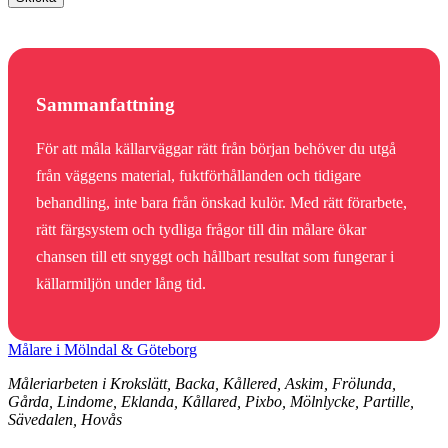
Sammanfattning
För att måla källarväggar rätt från början behöver du utgå
från väggens material, fuktförhållanden och tidigare
behandling, inte bara från önskad kulör. Med rätt förarbete,
rätt färgsystem och tydliga frågor till din målare ökar
chansen till ett snyggt och hållbart resultat som fungerar i
källarmiljön under lång tid.
Målare i Mölndal & Göteborg
Måleriarbeten i Krokslätt, Backa, Kållered, Askim, Frölunda,
Gårda, Lindome, Eklanda, Kållared, Pixbo, Mölnlycke, Partille,
Sävedalen, Hovås