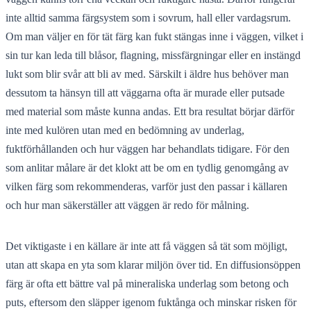
inte alltid samma färgsystem som i sovrum, hall eller vardagsrum.
Om man väljer en för tät färg kan fukt stängas inne i väggen, vilket i
sin tur kan leda till blåsor, flagning, missfärgningar eller en instängd
lukt som blir svår att bli av med. Särskilt i äldre hus behöver man
dessutom ta hänsyn till att väggarna ofta är murade eller putsade
med material som måste kunna andas. Ett bra resultat börjar därför
inte med kulören utan med en bedömning av underlag,
fuktförhållanden och hur väggen har behandlats tidigare. För den
som anlitar målare är det klokt att be om en tydlig genomgång av
vilken färg som rekommenderas, varför just den passar i källaren
och hur man säkerställer att väggen är redo för målning.
Det viktigaste i en källare är inte att få väggen så tät som möjligt,
utan att skapa en yta som klarar miljön över tid. En diffusionsöppen
färg är ofta ett bättre val på mineraliska underlag som betong och
puts, eftersom den släpper igenom fuktånga och minskar risken för