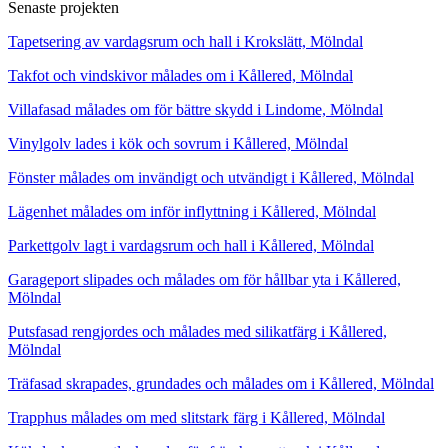
Senaste projekten
Tapetsering av vardagsrum och hall i Krokslätt, Mölndal
Takfot och vindskivor målades om i Kållered, Mölndal
Villafasad målades om för bättre skydd i Lindome, Mölndal
Vinylgolv lades i kök och sovrum i Kållered, Mölndal
Fönster målades om invändigt och utvändigt i Kållered, Mölndal
Lägenhet målades om inför inflyttning i Kållered, Mölndal
Parkettgolv lagt i vardagsrum och hall i Kållered, Mölndal
Garageport slipades och målades om för hållbar yta i Kållered,
Mölndal
Putsfasad rengjordes och målades med silikatfärg i Kållered,
Mölndal
Träfasad skrapades, grundades och målades om i Kållered, Mölndal
Trapphus målades om med slitstark färg i Kållered, Mölndal